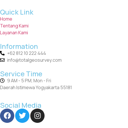
Quick Link
Home
Tentang Kami
Layanan Kami
Information
+62 812 10 222 444
info@totalgeosurvey.com
Service Time
9 AM - 5 PM, Mon - Fri
Daerah Istimewa Yogyakarta 55181
Social Media